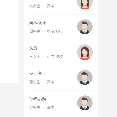
林女士
·
高中
美术/设计
谭先生
·
中专/技校
文员
王女士
·
中专/技校
技工/普工
邓先生
·
高中
行政/后勤
梁先生
·
高中